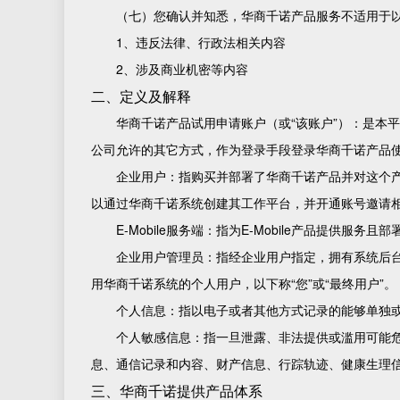
（七）您确认并知悉，华商千诺产品服务不适用于
1、违反法律、行政法相关内容
2、涉及商业机密等内容
二、定义及解释
华商千诺产品试用申请账户（或“该账户”）：是本
公司允许的其它方式，作为登录手段登录华商千诺产品
企业用户：指购买并部署了华商千诺产品并对这个产
以通过华商千诺系统创建其工作平台，并开通账号邀请
E-Mobile服务端：指为E-Mobile产品提供
企业用户管理员：指经企业用户指定，拥有系统后
用华商千诺系统的个人用户，以下称“您”或“最终用户”。
个人信息：指以电子或者其他方式记录的能够单独
个人敏感信息：指一旦泄露、非法提供或滥用可能
息、通信记录和内容、财产信息、行踪轨迹、健康生理
三、华商千诺提供产品体系