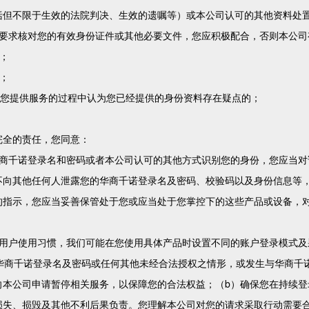
括但不限于生效的法院判决、生效的遗嘱等）或本公司认可的其他资料处
时要求核对您的有效身份证件或其他必要文件，您应积极配合，否则本公司
；
；
向您提供服务的过程中认为您已经提供的身份资料存在疑点的；
完全的责任，您同意：
华商千诺登录名和密码或者本公司认可的其他方式识别您的身份，您应当对
不向其他任何人泄露您的华商千诺登录名及密码、校验码以及身份信息等
的指示，您应当妥善保管处于您或应当处于您掌控下的这些产品或设备，
的用户使用习惯，我们可能在您使用具体产品时设置不同的账户登录模式及
的华商千诺登录名及密码或任何其他未经合法授权之情形，或发生与华商千
向本公司申请暂停相关服务，以保障您的合法权益；（b）确保您在持续登
损失、损毁及其他不利后果负责。您理解本公司对您的请求采取行动需要