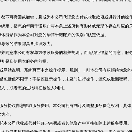
，都不可撤回或撤销，且成为本公司代理您支付或收取款项或进行其他操
称绑定，指您的华商千诺账户与本条上述所称有形体或无形体存在对应的
形体能够作为本公司对您的华商千诺账户的识别和认定依据。
作导致的结果都具备法律效力。
解并同意本公司有权单方修改服务的相关规则，而无须征得您的同意，服
规则是您使用本服务的前提。
款或网站说明、系统页面中之操作提示、规则），则本公司有权拒绝为您的
过错包括但不限于：不按照提示操作，未及时进行操作，遗忘或泄漏密码、
侵入，或者您的生物特征被他人利用。
的服务协议向您收取服务费用。本公司拥有制订及调整服务费之权利，具体
议为准。
委托本公司代收或代付的账户余额或者其他资产中直接扣除上述服务费用。
以本公司系统记录的数据为准。如您对该等数据存有异议的，应自您账户数