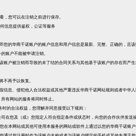
查看，您可以在注销之前进行保存。
任何信息提供鉴权，公证等服务
，即您的华商千诺账户的账户信息和用户信息是最新、完整、正确的，且该
务的账户不能被申请注销。
于该账户被注销而导致的未了结的合同关系与其他基于该账户的存在而产生
将不再予以恢复。
虚假信息、侵犯他人合法权益或其他严重违反华商千诺网站规则或者中华人
，所有网站的服务将同时终止。
务时的合法权益，您理解并同意接受以下规则：
公司在您及（或）您指定人符合指定条件或状态时，向您的合作伙伴发送
、您在本网站或其他可使用本服务的网站或软件上通过以您的华商千诺账
、您通过您注册时作为该账户名称或者与该账户绑定的手机或其他专属于